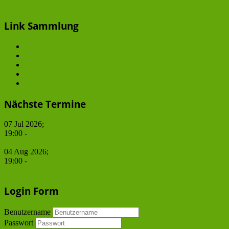
@
Link Sammlung
GDCh Ortsverband Berlin
JungChemikerForum
Junge WirtschaftschemikerInnen
BCS and ChiP
JCF Frühjahrssymposium
Nächste Termine
07 Jul 2026
;
19:00
-
Stammtisch
04 Aug 2026
;
19:00
-
Stammtisch
Login Form
Benutzername
Passwort