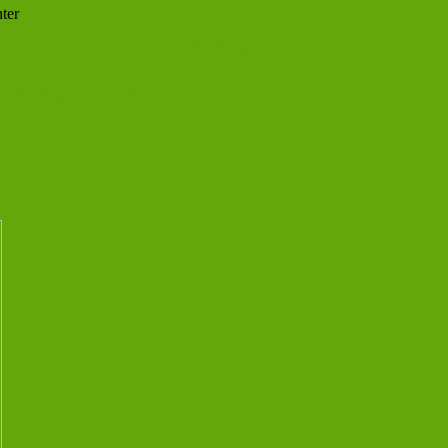
ter
https://jcf.io/berlin
 Fortgeschrittene
or