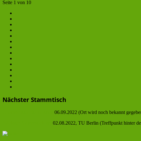
Seite 1 von 10
1
2
3
4
...
6
7
8
9
10
Nächster Stammtisch
Übernächster Stammstich
06.09.2022 (Ort wird noch bekannt gegebe
Nächster Stammstich am
02.08.2022, TU Berlin (Treffpunkt hinter 