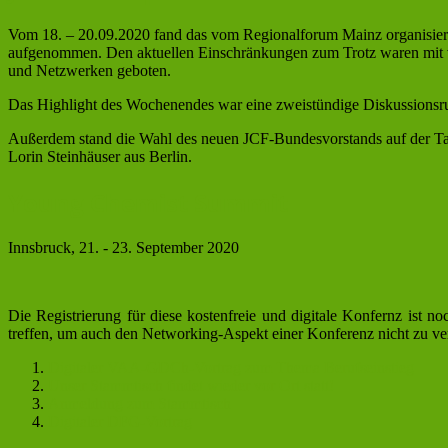
Vom 18. – 20.09.2020 fand das vom Regionalforum Mainz organisie
aufgenommen. Den aktuellen Einschränkungen zum Trotz waren mit v
und Netzwerken geboten.
Das Highlight des Wochenendes war eine zweistündige Diskussionsr
Außerdem stand die Wahl des neuen JCF-Bundesvorstands auf der Ta
Lorin Steinhäuser aus Berlin.
Young Chemist Summit
Innsbruck, 21. - 23. September 2020
Die Registrierung für diese kostenfreie und digitale Konfernz ist
treffen, um auch den Networking-Aspekt einer Konferenz nicht zu vern
Digitaler VAA-GDCh-Vortrag zum Thema Berufseinstieg
Unser Stammtisch findet wieder vor Ort statt!
Anmeldung zum Stammtisch
Digitaler DFG-Vortrag