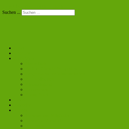
Jung Chemiker Forum - Berlin
Suchen ...
Toggle Navigation
News
Über uns
Aktivitäten
Stammtisch
Berliner Chemie Symposium
Lange Nacht der Wissenschaften
JCF Kolloquien
Klausurtagung
Exkursionen
Young Spirit
Galerie
Kalender
Kontakt
Vorstand und Mitglieder
ehemalige Vorstände
Impressum