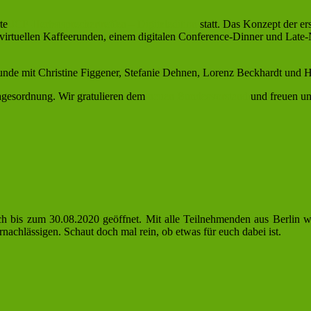
rte
JCF-Herbstsprechertreffen – Digitaledition
statt. Das Konzept der er
irtuellen Kaffeerunden, einem digitalen Conference-Dinner und Late
unde mit Christine Figgener, Stefanie Dehnen, Lorenz Beckhardt und
gesordnung. Wir gratulieren dem
neuen Bundesvorstand
und freuen un
 noch bis zum 30.08.2020 geöffnet. Mit alle Teilnehmenden aus Berlin
achlässigen. Schaut doch mal rein, ob etwas für euch dabei ist.