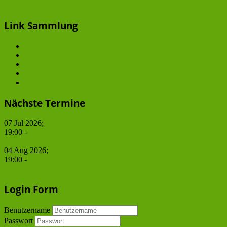
@
Link Sammlung
GDCh Ortsverband Berlin
JungChemikerForum
Junge WirtschaftschemikerInnen
BCS and ChiP
JCF Frühjahrssymposium
Nächste Termine
07 Jul 2026
;
19:00
-
Stammtisch
04 Aug 2026
;
19:00
-
Stammtisch
Login Form
Benutzername
Passwort