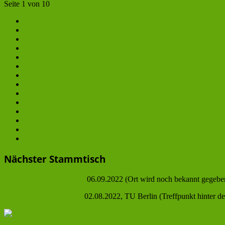
Seite 1 von 10
1
2
3
4
...
6
7
8
9
10
Nächster Stammtisch
Übernächster Stammstich
06.09.2022 (Ort wird noch bekannt gegebe
Nächster Stammstich am
02.08.2022, TU Berlin (Treffpunkt hinter 