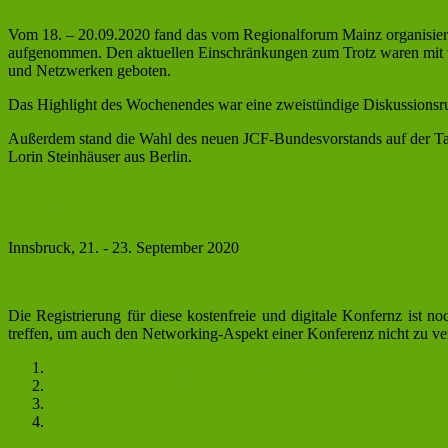
Vom 18. – 20.09.2020 fand das vom Regionalforum Mainz organisie
aufgenommen. Den aktuellen Einschränkungen zum Trotz waren mit v
und Netzwerken geboten.
Das Highlight des Wochenendes war eine zweistündige Diskussionsr
Außerdem stand die Wahl des neuen JCF-Bundesvorstands auf der Ta
Lorin Steinhäuser aus Berlin.
Young Chemist Summit
Innsbruck, 21. - 23. September 2020
Die Registrierung für diese kostenfreie und digitale Konfernz ist
treffen, um auch den Networking-Aspekt einer Konferenz nicht zu vern
Digitaler VAA-GDCh-Vortrag zum Thema Berufseinstieg
Unser Stammtisch findet wieder vor Ort statt!
Anmeldung zum Stammtisch
Digitaler DFG-Vortrag