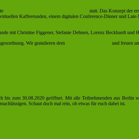
rte
JCF-Herbstsprechertreffen – Digitaledition
statt. Das Konzept der er
irtuellen Kaffeerunden, einem digitalen Conference-Dinner und Late
unde mit Christine Figgener, Stefanie Dehnen, Lorenz Beckhardt und
gesordnung. Wir gratulieren dem
neuen Bundesvorstand
und freuen un
 noch bis zum 30.08.2020 geöffnet. Mit alle Teilnehmenden aus Berlin
achlässigen. Schaut doch mal rein, ob etwas für euch dabei ist.