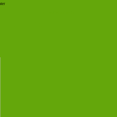
ter
https://jcf.io/berlin
 Fortgeschrittene
or