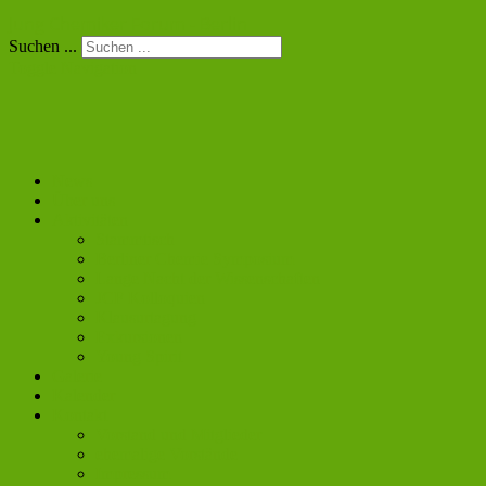
Jung Chemiker Forum - Berlin
Suchen ...
Toggle Navigation
News
Über uns
Aktivitäten
Stammtisch
Berliner Chemie Symposium
Lange Nacht der Wissenschaften
JCF Kolloquien
Klausurtagung
Exkursionen
Young Spirit
Galerie
Kalender
Kontakt
Vorstand und Mitglieder
ehemalige Vorstände
Impressum