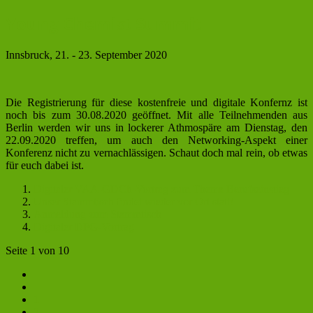
Young Chemist Summit
Innsbruck, 21. - 23. September 2020
Die Registrierung für diese kostenfreie und digitale Konfernz ist
noch bis zum 30.08.2020 geöffnet. Mit alle Teilnehmenden aus
Berlin werden wir uns in lockerer Athmospäre am Dienstag, den
22.09.2020 treffen, um auch den Networking-Aspekt einer
Konferenz nicht zu vernachlässigen. Schaut doch mal rein, ob etwas
für euch dabei ist.
Digitaler VAA-GDCh-Vortrag zum Thema Berufseinstieg
Unser Stammtisch findet wieder vor Ort statt!
Anmeldung zum Stammtisch
Digitaler DFG-Vortrag
Seite 1 von 10
1
2