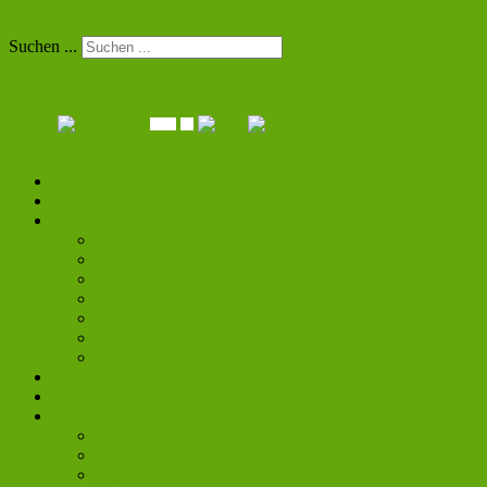
Jung Chemiker Forum - Berlin
Suchen ...
Toggle Navigation
Mitglied werden
News
Über uns
Aktivitäten
Stammtisch
Berliner Chemie Symposium
Lange Nacht der Wissenschaften
JCF Kolloquien
Klausurtagung
Exkursionen
Young Spirit
Galerie
Kalender
Kontakt
Vorstand und Mitglieder
ehemalige Vorstände
Impressum