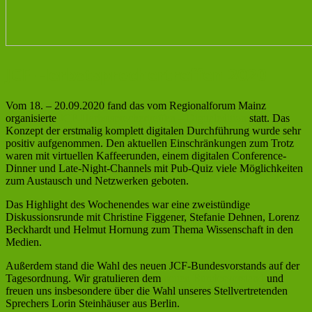
JCF-Herbstsprechertreffen 2020
Vom 18. – 20.09.2020 fand das vom Regionalforum Mainz
organisierte
JCF-Herbstsprechertreffen – Digitaledition
statt. Das
Konzept der erstmalig komplett digitalen Durchführung wurde sehr
positiv aufgenommen. Den aktuellen Einschränkungen zum Trotz
waren mit virtuellen Kaffeerunden, einem digitalen Conference-
Dinner und Late-Night-Channels mit Pub-Quiz viele Möglichkeiten
zum Austausch und Netzwerken geboten.
Das Highlight des Wochenendes war eine zweistündige
Diskussionsrunde mit Christine Figgener, Stefanie Dehnen, Lorenz
Beckhardt und Helmut Hornung zum Thema Wissenschaft in den
Medien.
Außerdem stand die Wahl des neuen JCF-Bundesvorstands auf der
Tagesordnung. Wir gratulieren dem
neuen Bundesvorstand
und
freuen uns insbesondere über die Wahl unseres Stellvertretenden
Sprechers Lorin Steinhäuser aus Berlin.