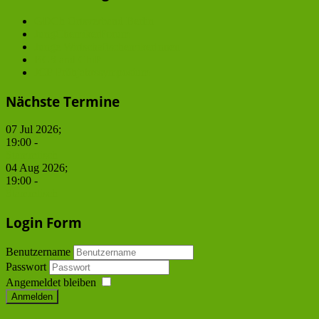
GDCh Ortsverband Berlin
JungChemikerForum
Junge WirtschaftschemikerInnen
BCS and ChiP
JCF Frühjahrssymposium
Nächste Termine
07 Jul 2026
;
19:00
-
Stammtisch
04 Aug 2026
;
19:00
-
Stammtisch
Login Form
Benutzername
Passwort
Angemeldet bleiben
Anmelden