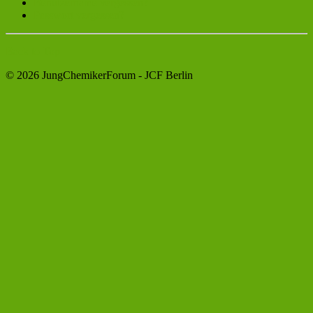
Benutzername vergessen?
Passwort vergessen?
Back to Top
© 2026 JungChemikerForum - JCF Berlin