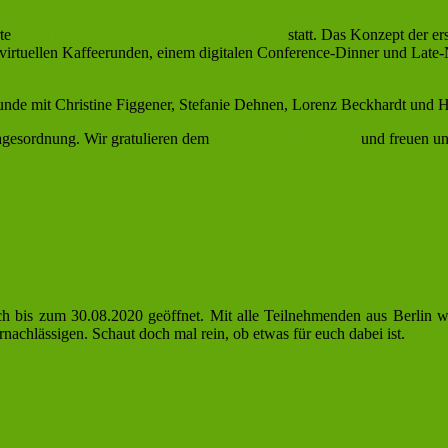
rte
JCF-Herbstsprechertreffen – Digitaledition
statt. Das Konzept der er
irtuellen Kaffeerunden, einem digitalen Conference-Dinner und Late
unde mit Christine Figgener, Stefanie Dehnen, Lorenz Beckhardt und
gesordnung. Wir gratulieren dem
neuen Bundesvorstand
und freuen un
 noch bis zum 30.08.2020 geöffnet. Mit alle Teilnehmenden aus Berlin
achlässigen. Schaut doch mal rein, ob etwas für euch dabei ist.