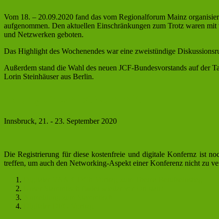
Vom 18. – 20.09.2020 fand das vom Regionalforum Mainz organisie
aufgenommen. Den aktuellen Einschränkungen zum Trotz waren mit v
und Netzwerken geboten.
Das Highlight des Wochenendes war eine zweistündige Diskussionsr
Außerdem stand die Wahl des neuen JCF-Bundesvorstands auf der Ta
Lorin Steinhäuser aus Berlin.
Young Chemist Summit
Innsbruck, 21. - 23. September 2020
Die Registrierung für diese kostenfreie und digitale Konfernz ist
treffen, um auch den Networking-Aspekt einer Konferenz nicht zu vern
Digitaler VAA-GDCh-Vortrag zum Thema Berufseinstieg
Unser Stammtisch findet wieder vor Ort statt!
Anmeldung zum Stammtisch
Digitaler DFG-Vortrag