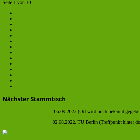
Seite 1 von 10
1
2
3
4
...
6
7
8
9
10
Nächster Stammtisch
Übernächster Stammstich
06.09.2022 (Ort wird noch bekannt gegebe
Nächster Stammstich am
02.08.2022, TU Berlin (Treffpunkt hinter 