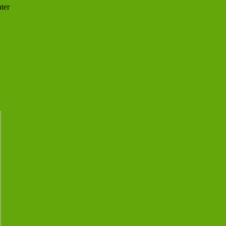
ter
https://jcf.io/berlin
 Fortgeschrittene
or