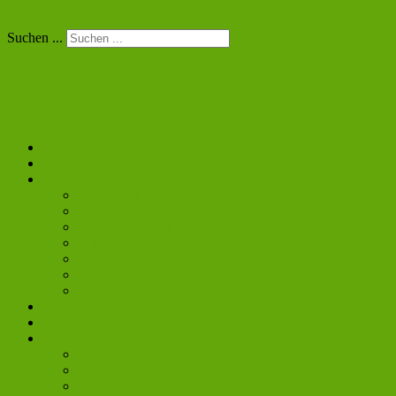
Jung Chemiker Forum - Berlin
Suchen ...
Toggle Navigation
News
Über uns
Aktivitäten
Stammtisch
Berliner Chemie Symposium
Lange Nacht der Wissenschaften
JCF Kolloquien
Klausurtagung
Exkursionen
Young Spirit
Galerie
Kalender
Kontakt
Vorstand und Mitglieder
ehemalige Vorstände
Impressum