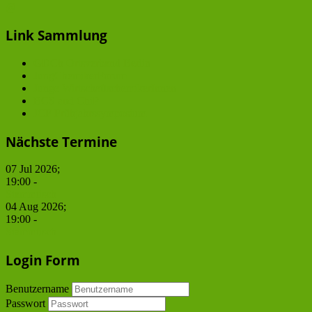
@
Link Sammlung
GDCh Ortsverband Berlin
JungChemikerForum
Junge WirtschaftschemikerInnen
BCS and ChiP
JCF Frühjahrssymposium
Nächste Termine
07 Jul 2026
;
19:00
-
Stammtisch
04 Aug 2026
;
19:00
-
Stammtisch
Login Form
Benutzername
Passwort