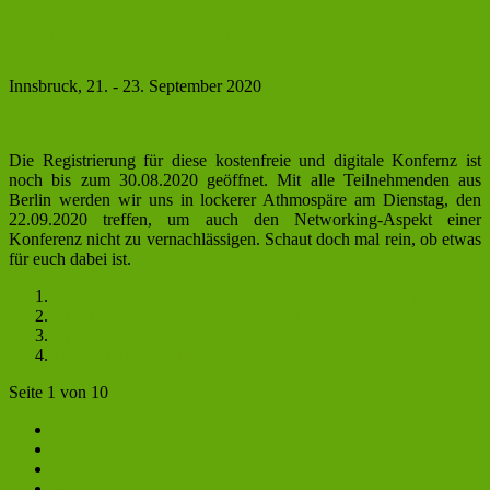
Young Chemist Summit
Innsbruck, 21. - 23. September 2020
Die Registrierung für diese kostenfreie und digitale Konfernz ist
noch bis zum 30.08.2020 geöffnet. Mit alle Teilnehmenden aus
Berlin werden wir uns in lockerer Athmospäre am Dienstag, den
22.09.2020 treffen, um auch den Networking-Aspekt einer
Konferenz nicht zu vernachlässigen. Schaut doch mal rein, ob etwas
für euch dabei ist.
Digitaler VAA-GDCh-Vortrag zum Thema Berufseinstieg
Unser Stammtisch findet wieder vor Ort statt!
Anmeldung zum Stammtisch
Digitaler DFG-Vortrag
Seite 1 von 10
1
2