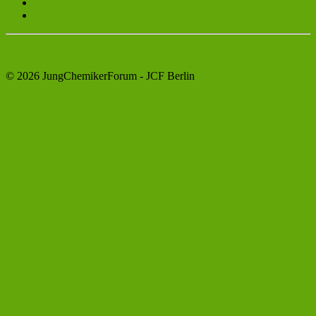
Benutzername vergessen?
Passwort vergessen?
Back to Top
© 2026 JungChemikerForum - JCF Berlin