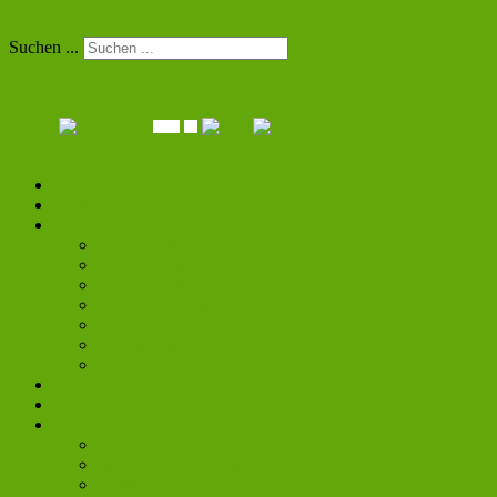
Jung Chemiker Forum - Berlin
Suchen ...
Toggle Navigation
Mitglied werden
News
Über uns
Aktivitäten
Stammtisch
Berliner Chemie Symposium
Lange Nacht der Wissenschaften
JCF Kolloquien
Klausurtagung
Exkursionen
Young Spirit
Galerie
Kalender
Kontakt
Vorstand und Mitglieder
ehemalige Vorstände
Impressum