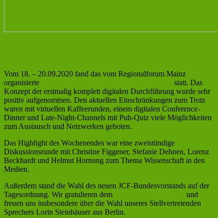
JCF-Herbstsprechertreffen 2020
Vom 18. – 20.09.2020 fand das vom Regionalforum Mainz
organisierte
JCF-Herbstsprechertreffen – Digitaledition
statt. Das
Konzept der erstmalig komplett digitalen Durchführung wurde sehr
positiv aufgenommen. Den aktuellen Einschränkungen zum Trotz
waren mit virtuellen Kaffeerunden, einem digitalen Conference-
Dinner und Late-Night-Channels mit Pub-Quiz viele Möglichkeiten
zum Austausch und Netzwerken geboten.
Das Highlight des Wochenendes war eine zweistündige
Diskussionsrunde mit Christine Figgener, Stefanie Dehnen, Lorenz
Beckhardt und Helmut Hornung zum Thema Wissenschaft in den
Medien.
Außerdem stand die Wahl des neuen JCF-Bundesvorstands auf der
Tagesordnung. Wir gratulieren dem
neuen Bundesvorstand
und
freuen uns insbesondere über die Wahl unseres Stellvertretenden
Sprechers Lorin Steinhäuser aus Berlin.