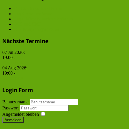
GDCh Ortsverband Berlin
JungChemikerForum
Junge WirtschaftschemikerInnen
BCS and ChiP
JCF Frühjahrssymposium
Nächste Termine
07 Jul 2026
;
19:00
-
Stammtisch
04 Aug 2026
;
19:00
-
Stammtisch
Login Form
Benutzername
Passwort
Angemeldet bleiben
Anmelden