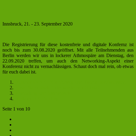
Young Chemist Summit
Innsbruck, 21. - 23. September 2020
Die Registrierung für diese kostenfreie und digitale Konfernz ist
noch bis zum 30.08.2020 geöffnet. Mit alle Teilnehmenden aus
Berlin werden wir uns in lockerer Athmospäre am Dienstag, den
22.09.2020 treffen, um auch den Networking-Aspekt einer
Konferenz nicht zu vernachlässigen. Schaut doch mal rein, ob etwas
für euch dabei ist.
Digitaler VAA-GDCh-Vortrag zum Thema Berufseinstieg
Unser Stammtisch findet wieder vor Ort statt!
Anmeldung zum Stammtisch
Digitaler DFG-Vortrag
Seite 1 von 10
1
2