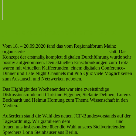
JCF-Herbstsprechertreffen 2020
Vom 18. – 20.09.2020 fand das vom Regionalforum Mainz
organisierte
JCF-Herbstsprechertreffen – Digitaledition
statt. Das
Konzept der erstmalig komplett digitalen Durchführung wurde sehr
positiv aufgenommen. Den aktuellen Einschränkungen zum Trotz
waren mit virtuellen Kaffeerunden, einem digitalen Conference-
Dinner und Late-Night-Channels mit Pub-Quiz viele Möglichkeiten
zum Austausch und Netzwerken geboten.
Das Highlight des Wochenendes war eine zweistündige
Diskussionsrunde mit Christine Figgener, Stefanie Dehnen, Lorenz
Beckhardt und Helmut Hornung zum Thema Wissenschaft in den
Medien.
Außerdem stand die Wahl des neuen JCF-Bundesvorstands auf der
Tagesordnung. Wir gratulieren dem
neuen Bundesvorstand
und
freuen uns insbesondere über die Wahl unseres Stellvertretenden
Sprechers Lorin Steinhäuser aus Berlin.