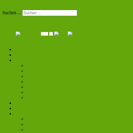
Jung Chemiker Forum - Berlin
Suchen ...
Toggle Navigation
Mitglied werden
News
Über uns
Aktivitäten
Stammtisch
Berliner Chemie Symposium
Lange Nacht der Wissenschaften
JCF Kolloquien
Klausurtagung
Exkursionen
Young Spirit
Galerie
Kalender
Kontakt
Vorstand und Mitglieder
ehemalige Vorstände
Impressum