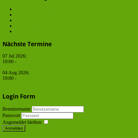
GDCh Ortsverband Berlin
JungChemikerForum
Junge WirtschaftschemikerInnen
BCS and ChiP
JCF Frühjahrssymposium
Nächste Termine
07 Jul 2026
;
19:00
-
Stammtisch
04 Aug 2026
;
19:00
-
Stammtisch
Login Form
Benutzername
Passwort
Angemeldet bleiben
Anmelden