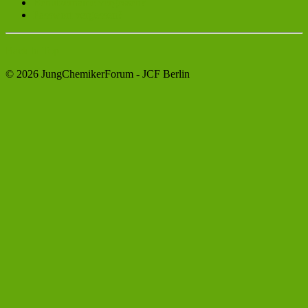
Benutzername vergessen?
Passwort vergessen?
Back to Top
© 2026 JungChemikerForum - JCF Berlin