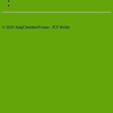
Benutzername vergessen?
Passwort vergessen?
Back to Top
© 2026 JungChemikerForum - JCF Berlin