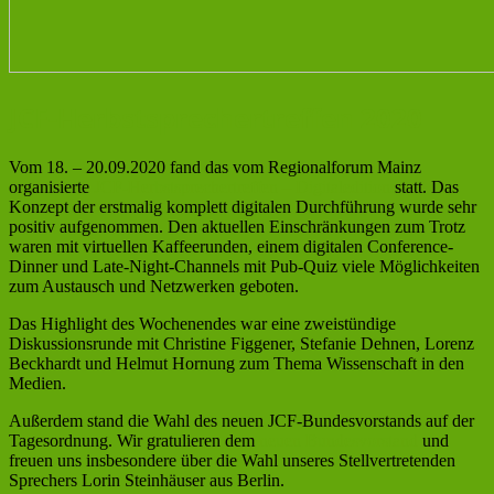
JCF-Herbstsprechertreffen 2020
Vom 18. – 20.09.2020 fand das vom Regionalforum Mainz
organisierte
JCF-Herbstsprechertreffen – Digitaledition
statt. Das
Konzept der erstmalig komplett digitalen Durchführung wurde sehr
positiv aufgenommen. Den aktuellen Einschränkungen zum Trotz
waren mit virtuellen Kaffeerunden, einem digitalen Conference-
Dinner und Late-Night-Channels mit Pub-Quiz viele Möglichkeiten
zum Austausch und Netzwerken geboten.
Das Highlight des Wochenendes war eine zweistündige
Diskussionsrunde mit Christine Figgener, Stefanie Dehnen, Lorenz
Beckhardt und Helmut Hornung zum Thema Wissenschaft in den
Medien.
Außerdem stand die Wahl des neuen JCF-Bundesvorstands auf der
Tagesordnung. Wir gratulieren dem
neuen Bundesvorstand
und
freuen uns insbesondere über die Wahl unseres Stellvertretenden
Sprechers Lorin Steinhäuser aus Berlin.