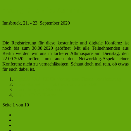
Young Chemist Summit
Innsbruck, 21. - 23. September 2020
Die Registrierung für diese kostenfreie und digitale Konfernz ist
noch bis zum 30.08.2020 geöffnet. Mit alle Teilnehmenden aus
Berlin werden wir uns in lockerer Athmospäre am Dienstag, den
22.09.2020 treffen, um auch den Networking-Aspekt einer
Konferenz nicht zu vernachlässigen. Schaut doch mal rein, ob etwas
für euch dabei ist.
Digitaler VAA-GDCh-Vortrag zum Thema Berufseinstieg
Unser Stammtisch findet wieder vor Ort statt!
Anmeldung zum Stammtisch
Digitaler DFG-Vortrag
Seite 1 von 10
1
2