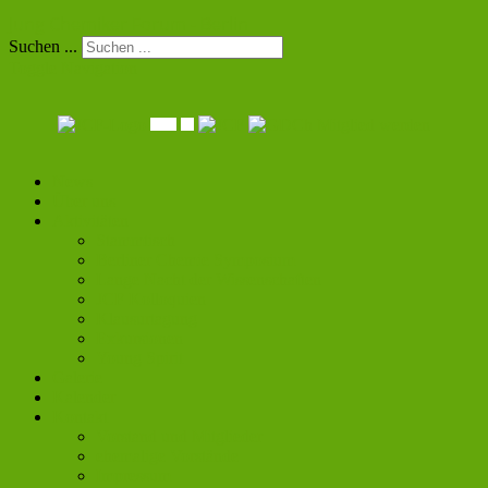
Jung Chemiker Forum - Berlin
Suchen ...
Toggle Navigation
Mitglied werden
News
Über uns
Aktivitäten
Stammtisch
Berliner Chemie Symposium
Lange Nacht der Wissenschaften
JCF Kolloquien
Klausurtagung
Exkursionen
Young Spirit
Galerie
Kalender
Kontakt
Vorstand und Mitglieder
ehemalige Vorstände
Impressum