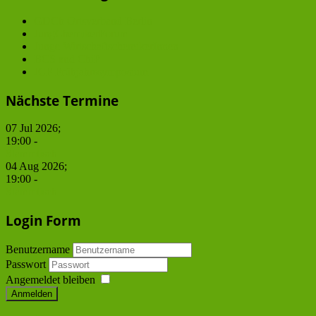
GDCh Ortsverband Berlin
JungChemikerForum
Junge WirtschaftschemikerInnen
BCS and ChiP
JCF Frühjahrssymposium
Nächste Termine
07 Jul 2026
;
19:00
-
Stammtisch
04 Aug 2026
;
19:00
-
Stammtisch
Login Form
Benutzername
Passwort
Angemeldet bleiben
Anmelden