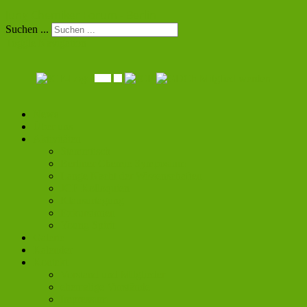
Jung Chemiker Forum - Berlin
Suchen ...
Toggle Navigation
Mitglied werden
News
Über uns
Aktivitäten
Stammtisch
Berliner Chemie Symposium
Lange Nacht der Wissenschaften
JCF Kolloquien
Klausurtagung
Exkursionen
Young Spirit
Galerie
Kalender
Kontakt
Vorstand und Mitglieder
ehemalige Vorstände
Impressum