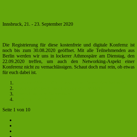
Young Chemist Summit
Innsbruck, 21. - 23. September 2020
Die Registrierung für diese kostenfreie und digitale Konfernz ist
noch bis zum 30.08.2020 geöffnet. Mit alle Teilnehmenden aus
Berlin werden wir uns in lockerer Athmospäre am Dienstag, den
22.09.2020 treffen, um auch den Networking-Aspekt einer
Konferenz nicht zu vernachlässigen. Schaut doch mal rein, ob etwas
für euch dabei ist.
Digitaler VAA-GDCh-Vortrag zum Thema Berufseinstieg
Unser Stammtisch findet wieder vor Ort statt!
Anmeldung zum Stammtisch
Digitaler DFG-Vortrag
Seite 1 von 10
1
2