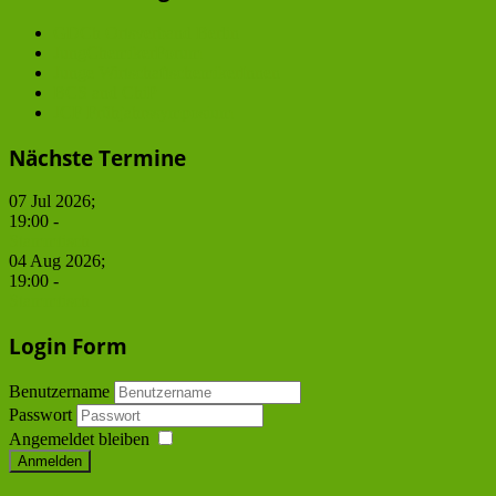
GDCh Ortsverband Berlin
JungChemikerForum
Junge WirtschaftschemikerInnen
BCS and ChiP
JCF Frühjahrssymposium
Nächste Termine
07 Jul 2026
;
19:00
-
Stammtisch
04 Aug 2026
;
19:00
-
Stammtisch
Login Form
Benutzername
Passwort
Angemeldet bleiben
Anmelden