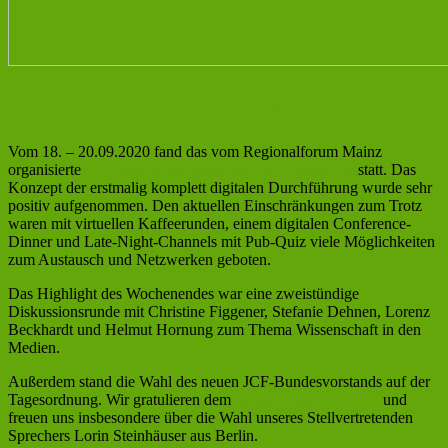
JCF-Herbstsprechertreffen 2020
Vom 18. – 20.09.2020 fand das vom Regionalforum Mainz
organisierte
JCF-Herbstsprechertreffen – Digitaledition
statt. Das
Konzept der erstmalig komplett digitalen Durchführung wurde sehr
positiv aufgenommen. Den aktuellen Einschränkungen zum Trotz
waren mit virtuellen Kaffeerunden, einem digitalen Conference-
Dinner und Late-Night-Channels mit Pub-Quiz viele Möglichkeiten
zum Austausch und Netzwerken geboten.
Das Highlight des Wochenendes war eine zweistündige
Diskussionsrunde mit Christine Figgener, Stefanie Dehnen, Lorenz
Beckhardt und Helmut Hornung zum Thema Wissenschaft in den
Medien.
Außerdem stand die Wahl des neuen JCF-Bundesvorstands auf der
Tagesordnung. Wir gratulieren dem
neuen Bundesvorstand
und
freuen uns insbesondere über die Wahl unseres Stellvertretenden
Sprechers Lorin Steinhäuser aus Berlin.