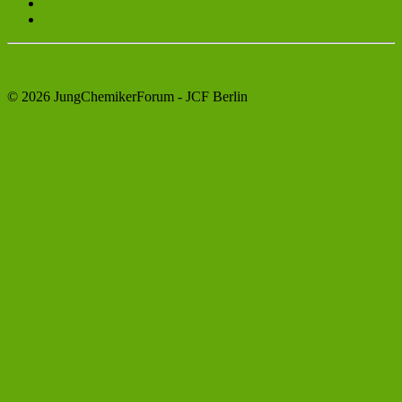
Benutzername vergessen?
Passwort vergessen?
Back to Top
© 2026 JungChemikerForum - JCF Berlin