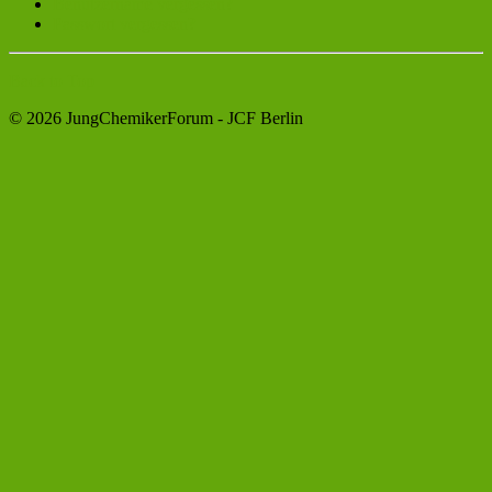
Benutzername vergessen?
Passwort vergessen?
Back to Top
© 2026 JungChemikerForum - JCF Berlin