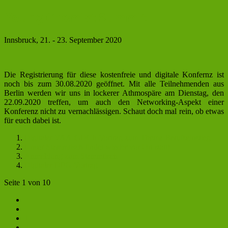
Young Chemist Summit
Innsbruck, 21. - 23. September 2020
Die Registrierung für diese kostenfreie und digitale Konfernz ist
noch bis zum 30.08.2020 geöffnet. Mit alle Teilnehmenden aus
Berlin werden wir uns in lockerer Athmospäre am Dienstag, den
22.09.2020 treffen, um auch den Networking-Aspekt einer
Konferenz nicht zu vernachlässigen. Schaut doch mal rein, ob etwas
für euch dabei ist.
Digitaler VAA-GDCh-Vortrag zum Thema Berufseinstieg
Unser Stammtisch findet wieder vor Ort statt!
Anmeldung zum Stammtisch
Digitaler DFG-Vortrag
Seite 1 von 10
1
2