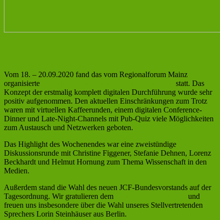
JCF-Herbstsprechertreffen 2020
Vom 18. – 20.09.2020 fand das vom Regionalforum Mainz
organisierte
JCF-Herbstsprechertreffen – Digitaledition
statt. Das
Konzept der erstmalig komplett digitalen Durchführung wurde sehr
positiv aufgenommen. Den aktuellen Einschränkungen zum Trotz
waren mit virtuellen Kaffeerunden, einem digitalen Conference-
Dinner und Late-Night-Channels mit Pub-Quiz viele Möglichkeiten
zum Austausch und Netzwerken geboten.
Das Highlight des Wochenendes war eine zweistündige
Diskussionsrunde mit Christine Figgener, Stefanie Dehnen, Lorenz
Beckhardt und Helmut Hornung zum Thema Wissenschaft in den
Medien.
Außerdem stand die Wahl des neuen JCF-Bundesvorstands auf der
Tagesordnung. Wir gratulieren dem
neuen Bundesvorstand
und
freuen uns insbesondere über die Wahl unseres Stellvertretenden
Sprechers Lorin Steinhäuser aus Berlin.