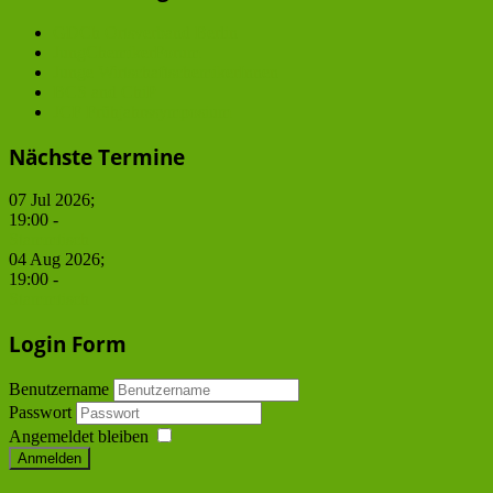
GDCh Ortsverband Berlin
JungChemikerForum
Junge WirtschaftschemikerInnen
BCS and ChiP
JCF Frühjahrssymposium
Nächste Termine
07 Jul 2026
;
19:00
-
Stammtisch
04 Aug 2026
;
19:00
-
Stammtisch
Login Form
Benutzername
Passwort
Angemeldet bleiben
Anmelden