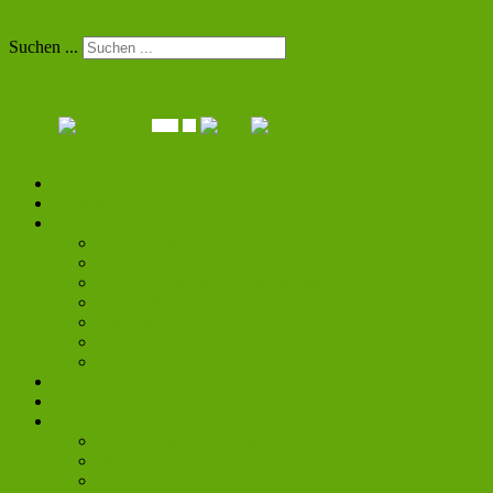
Jung Chemiker Forum - Berlin
Suchen ...
Toggle Navigation
Mitglied werden
News
Über uns
Aktivitäten
Stammtisch
Berliner Chemie Symposium
Lange Nacht der Wissenschaften
JCF Kolloquien
Klausurtagung
Exkursionen
Young Spirit
Galerie
Kalender
Kontakt
Vorstand und Mitglieder
ehemalige Vorstände
Impressum